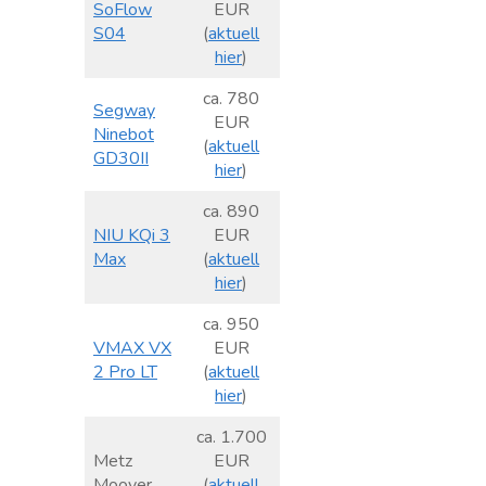
SoFlow
EUR
S04
(
aktuell
hier
)
ca. 780
Segway
EUR
Ninebot
(
aktuell
GD30II
hier
)
ca. 890
NIU KQi 3
EUR
Max
(
aktuell
hier
)
ca. 950
VMAX VX
EUR
2 Pro LT
(
aktuell
hier
)
ca. 1.700
Metz
EUR
Moover
(
aktuell